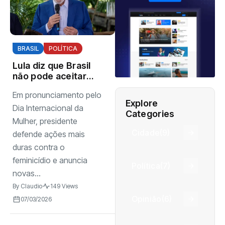
BRASIL
POLÍTICA
Lula diz que Brasil
não pode aceitar
violência contra
Em pronunciamento pelo
mulheres e cobra
Explore
reação da
Dia Internacional da
Categories
sociedade
Mulher, presidente
Cidade
(9)
defende ações mais
duras contra o
feminicídio e anuncia
Política
(7)
novas...
By
Claudio
149 Views
Opinião
(6)
07/03/2026