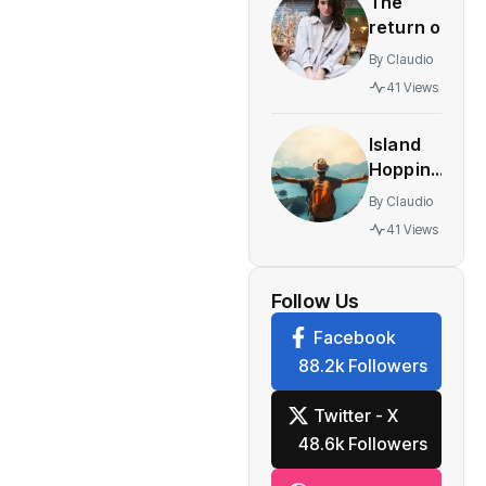
The
innovative
return of
multiplayer
vintage
features
By
Claudio
retro
41 Views
styles
making a
Island
comeback
Hopping
festival
The
By
Claudio
World’s
41 Views
Most
Stunning
Work
Follow Us
Facebook
88.2k Followers
Twitter - X
48.6k Followers