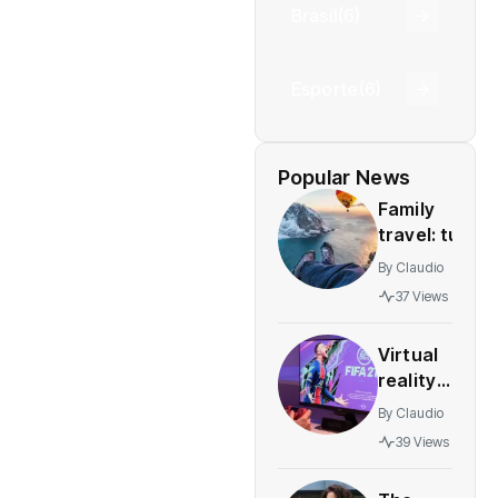
Brasil
(6)
Esporte
(6)
Popular News
Family
travel: tun
and safe
By
Claudio
destinations
37 Views
for all
agesstress-
Virtual
free
reality
adventures
gaming
By
Claudio
expands
39 Views
rapidly
with