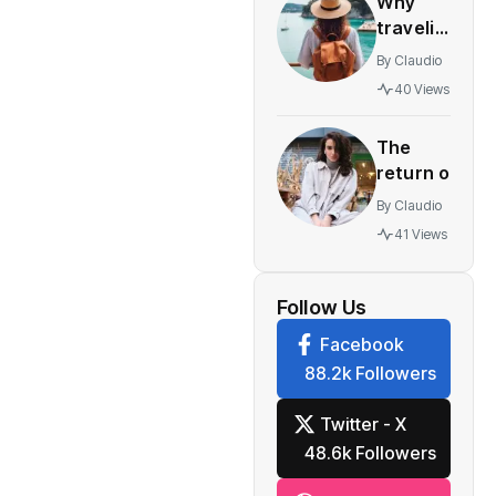
Why
innovative
traveling
multiplayer
yourself
features
By
Claudio
best gift
40 Views
you can
give to
The
watch
return of
vintage
By
Claudio
retro
41 Views
styles
making a
comeback
Follow Us
festival
Facebook
88.2k Followers
Twitter - X
48.6k Followers