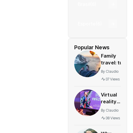
Brasil
(6)
Esporte
(6)
Popular News
Family
travel: tun
and safe
By
Claudio
destinations
37 Views
for all
agesstress-
Virtual
free
reality
adventures
gaming
By
Claudio
expands
38 Views
rapidly
with