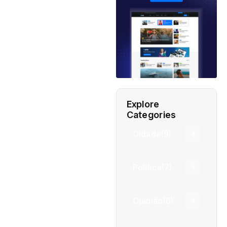
Explore
Categories
Cidade
(9)
Política
(7)
Opinião
(6)