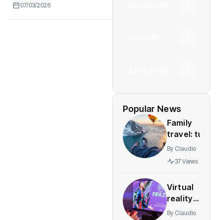
Opinião
(6)
07/03/2026
Brasil
(6)
Esporte
(6)
Popular News
Family
travel: tun
and safe
By
Claudio
destinations
37 Views
for all
agesstress-
Virtual
free
reality
adventures
gaming
By
Claudio