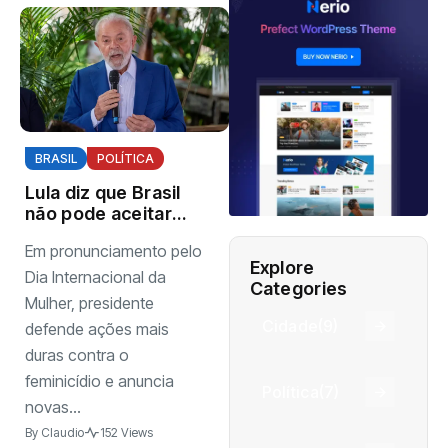
BRASIL
POLÍTICA
Lula diz que Brasil
não pode aceitar
violência contra
Em pronunciamento pelo
mulheres e cobra
Explore
reação da
Dia Internacional da
Categories
sociedade
Mulher, presidente
Cidade
(9)
defende ações mais
duras contra o
feminicídio e anuncia
Política
(7)
novas...
By
Claudio
152 Views