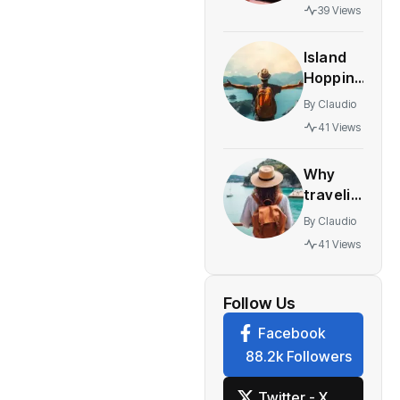
expands
39 Views
rapidly
with
Island
innovative
Hopping
multiplayer
The
features
By
Claudio
World’s
41 Views
Most
Stunning
Why
Work
traveling
yourself
By
Claudio
best gift
41 Views
you can
give to
watch
Follow Us
Facebook
88.2k Followers
Twitter - X