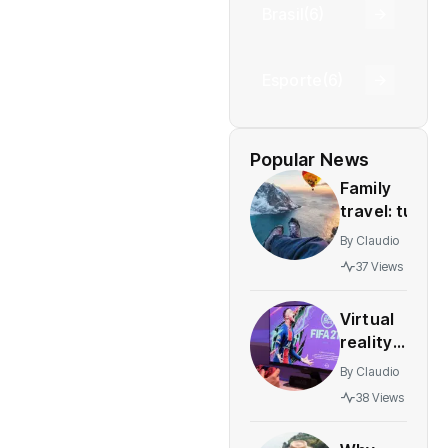
Brasil
(6)
Esporte
(6)
Popular News
Family
travel: tun
and safe
By
Claudio
destinations
37 Views
for all
agesstress-
Virtual
free
reality
adventures
gaming
By
Claudio
expands
38 Views
rapidly
with