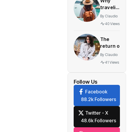
Why
innovative
traveling
multiplayer
yourself
features
By
Claudio
best gift
40 Views
you can
give to
The
watch
return of
vintage
By
Claudio
retro
41 Views
styles
making a
comeback
Follow Us
festival
Facebook
88.2k Followers
Twitter - X
48.6k Followers