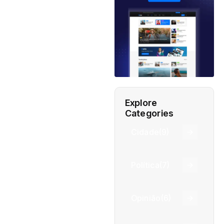
Explore
Categories
Cidade
(9)
Política
(7)
Opinião
(6)