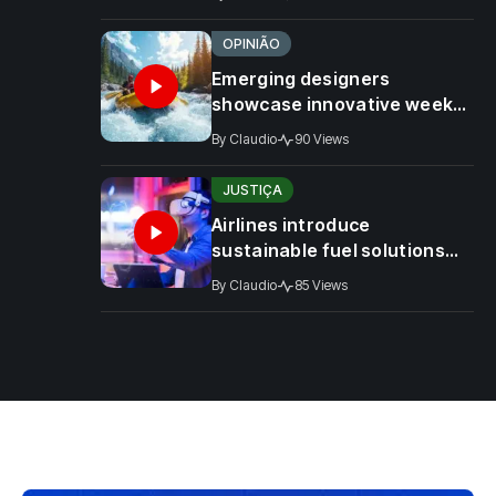
OPINIÃO
Emerging designers
showcase innovative week
2025
By
Claudio
90 Views
JUSTIÇA
Airlines introduce
sustainable fuel solutions
for worldwide
By
Claudio
85 Views