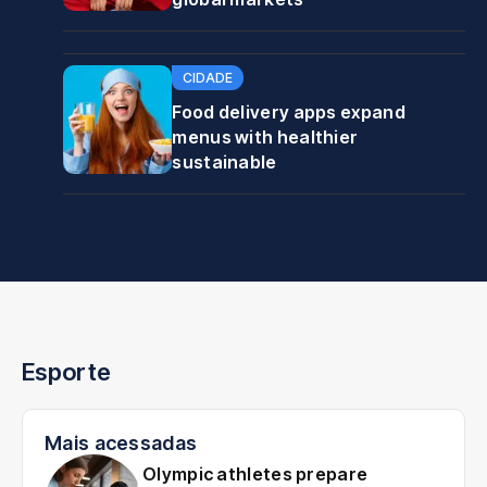
CIDADE
Food delivery apps expand
menus with healthier
sustainable
Esporte
Mais acessadas
RTE
Olympic athletes prepare