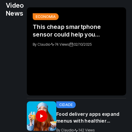
Video
News
ECONOMIA
This cheap smartphone
sensor could help you
recognition as culinary
By
Claudio
74 Views
02/10/2025
tourism continues
CIDADE
Food delivery apps expand
menus with healthier
sustainable
By
Claudio
142 Views