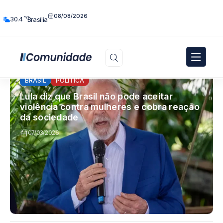
08/08/2026
°C
30.4
Brasília
BRASIL
POLÍTICA
Lula diz que Brasil não pode aceitar
violência contra mulheres e cobra reação
da sociedade
07/03/2026