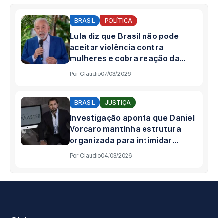
BRASIL
POLÍTICA
Lula diz que Brasil não pode
aceitar violência contra
mulheres e cobra reação da
sociedade
Por
Claudio
07/03/2026
BRASIL
JUSTIÇA
Investigação aponta que Daniel
Vorcaro mantinha estrutura
organizada para intimidar
pessoas
Por
Claudio
04/03/2026