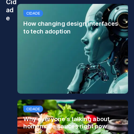
Cid
ad
CIDADE
e
How changing design interfaces
to tech adoption
CIDADE
Why everyone’s talking about
homemade sauces right now