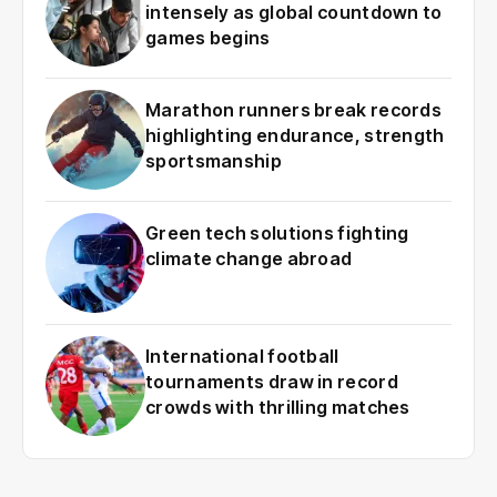
intensely as global countdown to
t
games begins
ium
sroots
y news
ts
Marathon runners break records
ging
ge in
highlighting endurance, strength
 words.
sportsmanship
pdates on
s, world
Green tech solutions fighting
, business,
climate change abroad
ience.
e insights
ed...
International football
025
tournaments draw in record
crowds with thrilling matches
RTE
pic