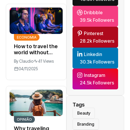
Dribbble
39.5k Followers
Pinterest
ECONOMIA
28.2k Followers
How to travel the
world without
Linkedin
breaking the
By
Claudio
41 Views
30.3k Followers
bank traveling
04/11/2025
Instagram
24.5k Followers
Tags
Beauty
OPINIÃO
Branding
Why traveling