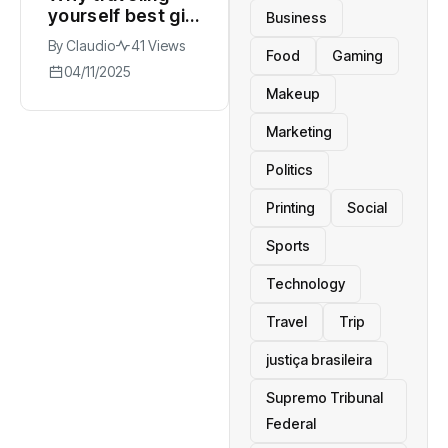
yourself best gift
Business
you can give to
By
Claudio
41 Views
watch
Food
Gaming
04/11/2025
Makeup
Marketing
Politics
Printing
Social
Sports
Technology
Travel
Trip
justiça brasileira
Supremo Tribunal
Federal