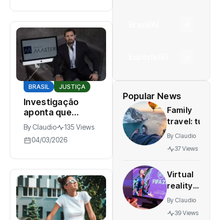
da sociedade
Brasil
(6)
Esporte
(6)
BRASIL
JUSTIÇA
Popular News
Investigação
Family
aponta que
travel: tun
Daniel Vorcaro
By
Claudio
135 Views
and safe
mantinha
By
Claudio
04/03/2026
estrutura
destinations
37 Views
organizada para
for all
intimidar
agesstress-
pessoas
Virtual
free
reality
adventures
gaming
By
Claudio
expands
39 Views
rapidly