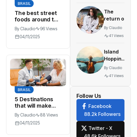
BRASIL
with
The
The best street
innovative
return of
foods around the
multiplayer
world you must
vintage
features
By
Claudio
By
Claudio
96 Views
try again
retro
41 Views
04/11/2025
styles
making a
Island
comeback
Hopping
festival
The
By
Claudio
World’s
41 Views
Most
Stunning
BRASIL
Work
Follow Us
5 Destinations
that will make
Facebook
you fall in love
88.2k Followers
By
Claudio
88 Views
with adventure
04/11/2025
again
Twitter - X
48.6k Followers