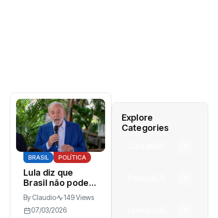
Explore
Categories
Cidade
(9)
BRASIL
POLÍTICA
Lula diz que
Política
(7)
Brasil não pode
aceitar violência
By
Claudio
149 Views
contra mulheres
Opinião
(6)
07/03/2026
e cobra reação