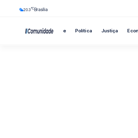
°C
Brasília
20.3
Início
Cidade
Política
Justiça
Eco